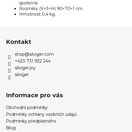
společně.
Rozměry (V×Š×H) 90×70×1 cm.
Hmotnost 0,4 kg.
Z
á
Kontakt
p
a
shop
@
silviger.com
t
+420 731 932 244
í
silviger.joy
silviger
Informace pro vás
Obchodní podmínky
Podmínky ochrany osobních údajů
Podmínky předplatného
Blog