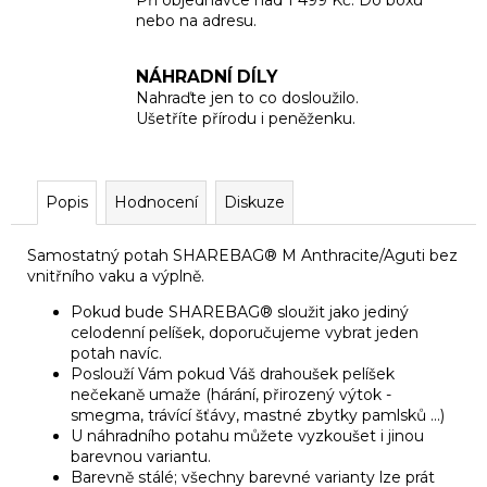
nebo na adresu.
NÁHRADNÍ DÍLY
Nahraďte jen to co dosloužilo.
Ušetříte přírodu i peněženku.
Popis
Hodnocení
Diskuze
Samostatný potah SHAREBAG® M Anthracite/Aguti bez
vnitřního vaku a výplně.
Pokud bude SHAREBAG® sloužit jako jediný
celodenní pelíšek, doporučujeme vybrat jeden
potah navíc.
Poslouží Vám pokud Váš drahoušek pelíšek
nečekaně umaže (hárání, přirozený výtok -
smegma, trávící šťávy, mastné zbytky pamlsků ...)
U náhradního potahu můžete vyzkoušet i jinou
barevnou variantu.
Barevně stálé; všechny barevné varianty lze prát