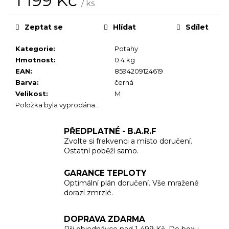
1 199 Kč
č
/ ks
u
Měrná
cena:
j
Zeptat se
Hlídat
Sdílet
e
m
Kategorie
:
Potahy
e
Hmotnost
:
0.4 kg
EAN
:
8594209124619
Barva
:
černá
Velikost
:
M
Položka byla vyprodána…
PŘEDPLATNÉ - B.A.R.F
Zvolte si frekvenci a místo doručení.
Ostatní poběží samo.
GARANCE TEPLOTY
Optimální plán doručení. Vše mražené
dorazí zmrzlé.
DOPRAVA ZDARMA
Při objednávce nad 1 499 Kč. Do boxu