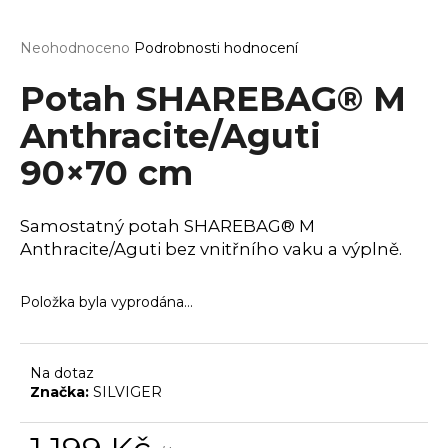
a
j
Průměrné
Neohodnoceno
Podrobnosti hodnocení
hodnocení
í
produktu
Potah SHAREBAG® M
t
je
0,0
Anthracite/Aguti
?
z
90×70 cm
5
hvězdiček.
Samostatný potah SHAREBAG® M
HLEDAT
Anthracite/Aguti bez vnitřního vaku a výplně.
Položka byla vyprodána…
D
o
p
Na dotaz
o
Značka:
SILVIGER
r
u