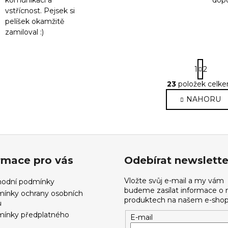
komunikaci a
dopo
vstřícnost. Pejsek si
pelíšek okamžitě
zamiloval :)
S
1
2
t
r
23
položek celk
O
á
v
NAHORU
n
l
k
o
á
v
d
á
a
n
c
rmace pro vás
Odebírat newslette
í
í
p
Vložte svůj e-mail a my vám
odní podmínky
r
budeme zasílat informace o
ínky ochrany osobních
v
produktech na našem e-shop
ů
k
ínky předplatného
E-mail
y