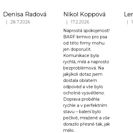
ý
p
Denisa Radová
Nikol Koppová
Le
i
|
|
|
28.7.2026
17.2.2026
s
Hodnocení obchodu je 5 z 5 hvězdiček.
Hodnocení obchodu je 5 z 5 hvězd
Hodn
h
Naprostá spokojenost!
BARF krmivo pro psa
o
od této firmy mohu
d
jen doporučit.
n
Komunikace byla
o
rychlá, milá a naprosto
bezproblémová. Na
c
jakýkoli dotaz jsem
e
dostala obratem
n
odpověď a vše bylo
í
ochotně vysvětleno.
Doprava proběhla
rychle a v perfektním
stavu – balení bylo
pečlivé, mražené a vše
dorazilo přesně tak, jak
mělo.