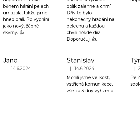
během hárání pelech
dolík zalehne a chrní.
umazala, takže jsme
Dřív to bylo
hned prali. Po vyprání
nekonečný hrabání na
jako nový, žádné
pelechu a každou
skvrny. 👍
chvíli někde díra.
Doporučuji 👍.
Jano
Stanislav
Tý
|
|
|
14.6.2024
14.6.2024
Hodnocení obchodu je 5 z 5 hvězdiček.
Hodnocení obchodu je 5 z 5 hvězd
Hodn
Měnili jsme velikost,
Pelí
vstřícná komunikace,
spok
vše za 3 dny vyřízeno.