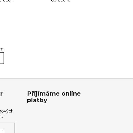
ručuji.
doručení.
em
r
Přijímáme online
platby
 nových
u.