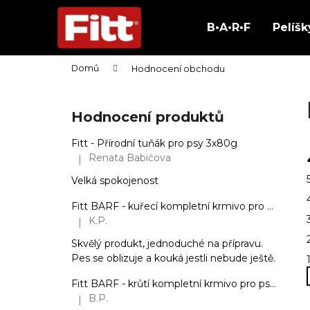
K
Přejít
na
o
B•A•R•F
Pelíšk
obsah
Zpět
Zpět
š
do
do
í
Domů
Hodnocení obchodu
obchodu
obchodu
k
P
o
Hodnocení produktů
s
t
Fitt - Přírodní tuňák pro psy 3x80g
r
Renata Babičova
|
Hodnocení produktu je 5 z 5 hvězdiček.
a
Velká spokojenost
n
Fitt BARF - kuřecí kompletní krmivo pro psy, mražené dogety 2,5 kg
n
K.P.
|
Hodnocení produktu je 5 z 5 hvězdiček.
í
Skvělý produkt, jednoduché na přípravu.
p
Pes se oblizuje a kouká jestli nebude ještě.
a
n
Fitt BARF - krůtí kompletní krmivo pro psy, mražené dogety 2,5 kg
B.P.
|
e
Hodnocení produktu je 5 z 5 hvězdiček.