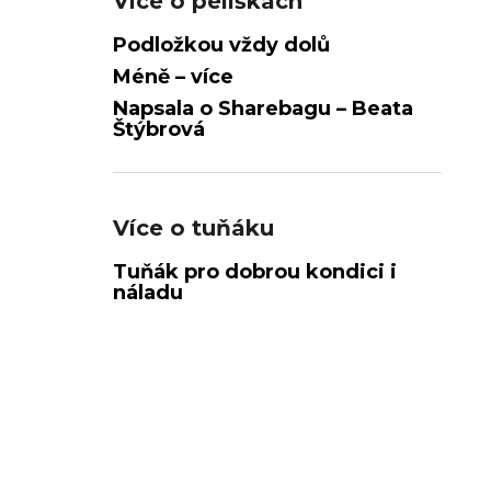
Více o pelíškách
Podložkou vždy dolů
Méně – více
Napsala o Sharebagu – Beata
Štýbrová
Více o tuňáku
Tuňák pro dobrou kondici i
náladu