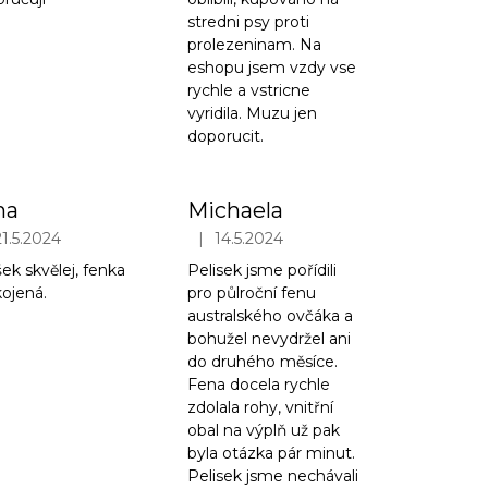
stredni psy proti
prolezeninam. Na
eshopu jsem vzdy vse
rychle a vstricne
vyridila. Muzu jen
doporucit.
na
Michaela
|
21.5.2024
14.5.2024
iček.
ocení obchodu je 5 z 5 hvězdiček.
Hodnocení obchodu je 3 z 5 hvězdiček.
šek skvělej, fenka
Pelisek jsme pořídili
ojená.
pro půlroční fenu
australského ovčáka a
bohužel nevydržel ani
do druhého měsíce.
Fena docela rychle
zdolala rohy, vnitřní
obal na výplň už pak
byla otázka pár minut.
Pelisek jsme nechávali