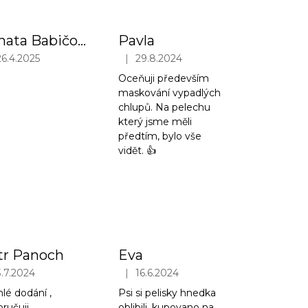
Renata Babičova
Pavla
|
26.4.2025
29.8.2024
iček.
ocení obchodu je 5 z 5 hvězdiček.
Hodnocení obchodu je 5 z 5 hvězdiček.
Oceňuji především
maskování vypadlých
chlupů. Na pelechu
který jsme měli
předtím, bylo vše
vidět. 👍
tr Panoch
Eva
|
3.7.2024
16.6.2024
iček.
ocení obchodu je 5 z 5 hvězdiček.
Hodnocení obchodu je 5 z 5 hvězdiček.
lé dodání ,
Psi si pelisky hnedka
ručuji
oblibili, kupovano na