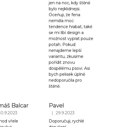
jen na noc, kdy štěně
bylo nejklidnejsi.
Oceňuji, že fena
neměla moc
tendence hrabat, také
se mi líbí design a
možnost vyprat pouze
potah. Pokud
nenajdeme lepší
variantu, zkusime
pořídit znovu
dospělému psovi. Asi
bych pelisek úplně
nedoporučila pro
štěně.
máš Balcar
Pavel
|
30.9.2023
29.9.2023
iček.
ocení obchodu je 5 z 5 hvězdiček.
Hodnocení obchodu je 5 z 5 hvězdiček.
hod vřele
Doporučuji, rychlé