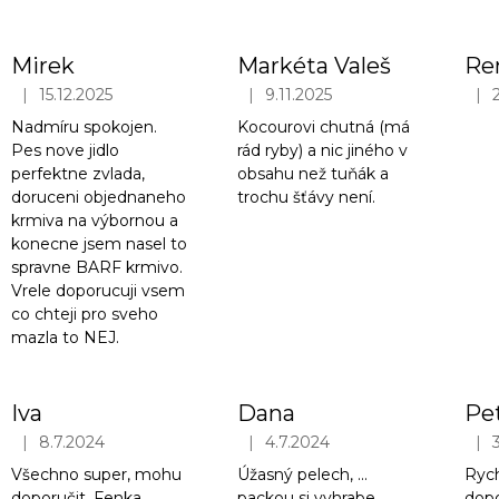
Mirek
Markéta Valeš
|
|
|
15.12.2025
9.11.2025
Hodnocení obchodu je 5 z 5 hvězdiček.
Hodnocení obchodu je 5 z 5 hvězd
Hodn
Nadmíru spokojen.
Kocourovi chutná (má
Pes nove jidlo
rád ryby) a nic jiného v
perfektne zvlada,
obsahu než tuňák a
doruceni objednaneho
trochu šťávy není.
krmiva na výbornou a
konecne jsem nasel to
spravne BARF krmivo.
Vrele doporucuji vsem
co chteji pro sveho
mazla to NEJ.
Iva
Dana
Pe
|
|
|
8.7.2024
4.7.2024
Hodnocení obchodu je 5 z 5 hvězdiček.
Hodnocení obchodu je 5 z 5 hvězd
Hodn
Všechno super, mohu
Úžasný pelech, ...
Rych
doporučit. Fenka
packou si vyhrabe
dopo