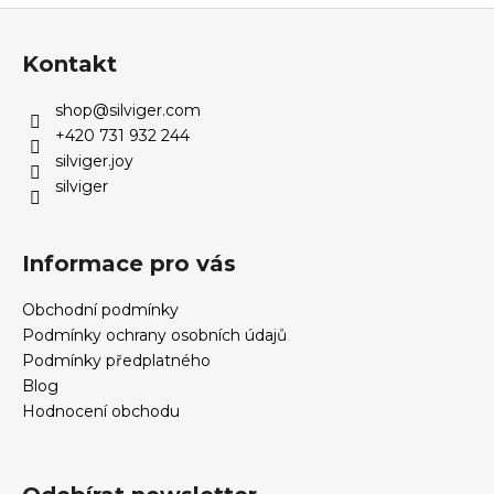
č
Z
u
á
j
Kontakt
p
e
m
a
shop
@
silviger.com
e
t
+420 731 932 244
í
silviger.joy
silviger
Informace pro vás
Obchodní podmínky
Podmínky ochrany osobních údajů
Podmínky předplatného
Blog
Hodnocení obchodu