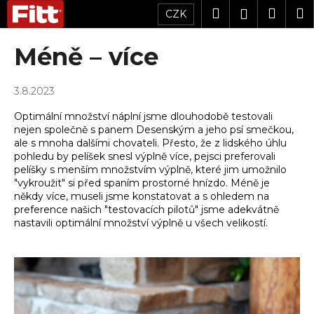
K
Přejít
Hledat
Náku
M
Přihlášen
CZK
na
o
obsah
Zpět
Zpět
košík
š
Méně – více
í
C
k
3.8.2023
o
p
Optimální množství náplní jsme dlouhodobě testovali
o
nejen společně s panem Desenským a jeho psí smečkou,
ale s mnoha dalšími chovateli. Přesto, že z lidského úhlu
t
pohledu by pelíšek snesl výplně více, pejsci preferovali
ř
pelíšky s menším množstvím výplně, které jim umožnilo
e
"vykroužit" si před spaním prostorné hnízdo. Méně je
někdy více, museli jsme konstatovat a s ohledem na
b
preference našich "testovacích pilotů" jsme adekvátně
u
nastavili optimální množství výplně u všech velikostí.
j
e
t
e
n