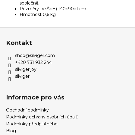
společně.
Rozměry (V×Š×H) 140×90×1 cm.
Hmotnost 0,6 kg.
Z
á
Kontakt
p
a
shop
@
silviger.com
t
+420 731 932 244
í
silviger.joy
silviger
Informace pro vás
Obchodní podmínky
Podmínky ochrany osobních údajů
Podmínky předplatného
Blog