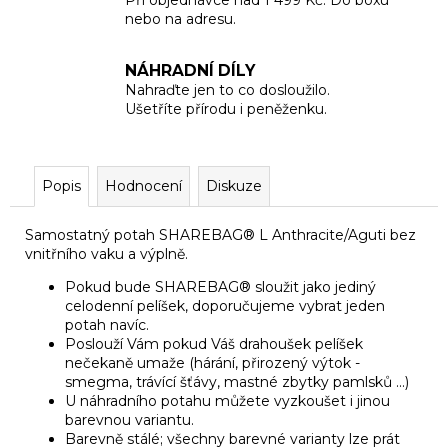
nebo na adresu.
NÁHRADNÍ DÍLY
Nahraďte jen to co dosloužilo.
Ušetříte přírodu i peněženku.
Popis
Hodnocení
Diskuze
Samostatný potah SHAREBAG® L Anthracite/Aguti bez
vnitřního vaku a výplně.
Pokud bude SHAREBAG® sloužit jako jediný
celodenní pelíšek, doporučujeme vybrat jeden
potah navíc.
Poslouží Vám pokud Váš drahoušek pelíšek
nečekaně umaže (hárání, přirozený výtok -
smegma, trávící šťávy, mastné zbytky pamlsků ...)
U náhradního potahu můžete vyzkoušet i jinou
barevnou variantu.
Barevně stálé; všechny barevné varianty lze prát