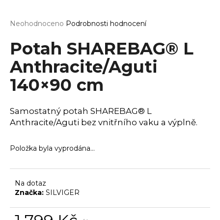
a
j
Průměrné
Neohodnoceno
Podrobnosti hodnocení
hodnocení
í
produktu
Potah SHAREBAG® L
t
je
0,0
Anthracite/Aguti
?
z
140×90 cm
5
hvězdiček.
Samostatný potah SHAREBAG® L
HLEDAT
Anthracite/Aguti bez vnitřního vaku a výplně.
Položka byla vyprodána…
D
o
p
Na dotaz
o
Značka:
SILVIGER
r
u