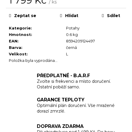
1 799 Kč
č
/ ks
u
Měrná
cena:
j
Zeptat se
Hlídat
Sdílet
e
m
Kategorie
:
Potahy
e
Hmotnost
:
0.6 kg
EAN
:
8594209124497
Barva
:
černá
Velikost
:
L
Položka byla vyprodána…
PŘEDPLATNÉ - B.A.R.F
Zvolte si frekvenci a místo doručení.
Ostatní poběží samo.
GARANCE TEPLOTY
Optimální plán doručení. Vše mražené
dorazí zmrzlé.
DOPRAVA ZDARMA
Při objednávce nad 1 499 Kč. Do boxu