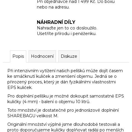
Při objednávce nad 1 499 Kč. Do boxu
nebo na adresu.
NÁHRADNÍ DÍLY
Nahraďte jen to co dosloužilo.
Ušetříte přírodu i peněženku.
Popis
Hodnocení
Diskuze
Při intenzivním vytížení našich pelíšků může dojít časem
ke smáčknutí kuliček a zmenšení objemu. Jedná se o
přirozený proces, který je dán fyzikálními vlastnostmi
EPS kuliček.
Pro doplnění pelíšku je možné dokoupit samostatně EPS
kuličky (4 mm) - balení o objemu 10 litrů.
Toto množství je dostatečné pro jednorázové doplnění
SHAREBAGU velikost M.
Originální množství výplně jsme dlouhodobě testovali a
proto doporučujeme kuličky doplňovat raději po menších