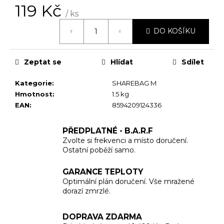
č
119 Kč
u
/ ks
j
Měrná
DO KOŠÍKU
cena:
e
m
e
Zeptat se
Hlídat
Sdílet
Kategorie
:
SHAREBAG M
Hmotnost
:
1.5 kg
EAN
:
8594209124336
PŘEDPLATNÉ - B.A.R.F
Zvolte si frekvenci a místo doručení.
Ostatní poběží samo.
GARANCE TEPLOTY
Optimální plán doručení. Vše mražené
dorazí zmrzlé.
DOPRAVA ZDARMA