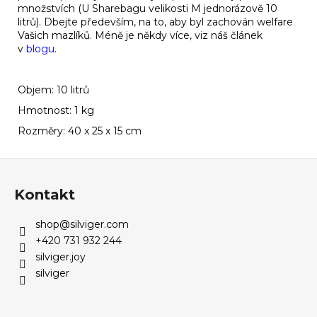
množstvích (U Sharebagu velikosti M jednorázově 10
litrů). Dbejte především, na to, aby byl zachován welfare
Vašich mazlíků. Méně je někdy více, viz náš článek
v
blogu
.
Objem: 10 litrů
Hmotnost: 1 kg
Rozměry: 40 x 25 x 15 cm
Z
á
Kontakt
p
a
shop
@
silviger.com
t
+420 731 932 244
í
silviger.joy
silviger