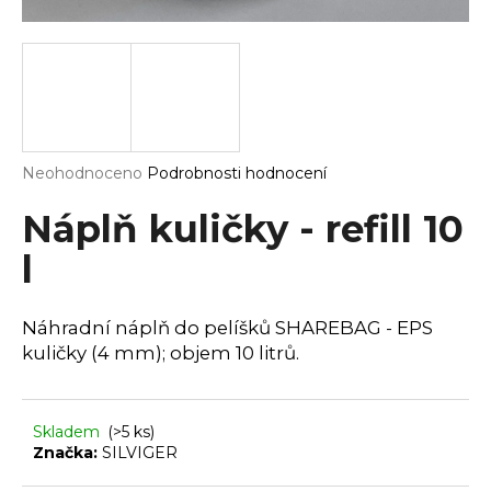
a
j
í
t
?
Průměrné
Neohodnoceno
Podrobnosti hodnocení
hodnocení
produktu
Náplň kuličky - refill 10
je
HLEDAT
0,0
l
z
5
hvězdiček.
Náhradní náplň do pelíšků SHAREBAG - EPS
D
kuličky (4 mm); objem 10 litrů.
o
p
o
Skladem
(>5 ks)
r
Značka:
SILVIGER
u