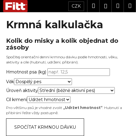
K
Přejít
Hledat
Náku
M
Přihlášen
CZK
na
o
obsah
Zpět
Zpět
košík
š
Krmná kalkulačka
í
C
k
o
Kolik do misky a kolik objednat do
zásoby
p
o
Spočítej orientační denní krmnou dávku podle hmotnosti, věku,
aktivity a cíle (hubnutí, udržení, přibrání).
t
ř
Hmotnost psa (kg)
e
Věk
b
Úroveň aktivity
u
Cíl krmení
j
Pro většinu psů je vhodné zvolit
„Udržet hmotnost“
. Hubnutí a
e
přibírání řešte vždy postupně.
t
e
SPOČÍTAT KRMNOU DÁVKU
n