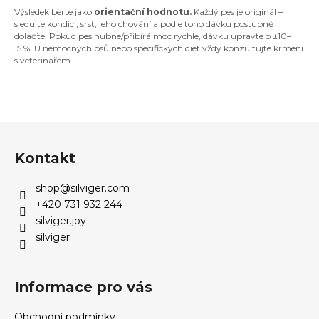
Výsledek berte jako
orientační hodnotu.
Každý pes je originál –
a
sledujte kondici, srst, jeho chování a podle toho dávku postupně
j
dolaďte. Pokud pes hubne/přibírá moc rychle, dávku upravte o ±10–
15 %. U nemocných psů nebo specifických diet vždy konzultujte krmení
í
s veterinářem.
t
?
Z
á
Kontakt
p
HLEDAT
a
shop
@
silviger.com
t
+420 731 932 244
í
silviger.joy
D
silviger
o
p
o
Informace pro vás
r
u
Obchodní podmínky