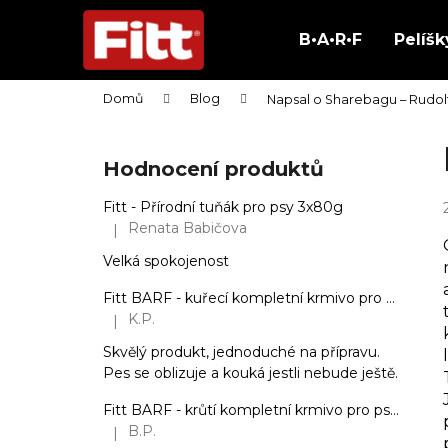
K
Přejít
na
o
B•A•R•F
Pelíšk
obsah
Zpět
Zpět
š
do
do
í
Domů
Blog
Napsal o Sharebagu – Rudol
obchodu
obchodu
k
P
o
Hodnocení produktů
s
t
Fitt - Přírodní tuňák pro psy 3x80g
r
Renata Babičova
|
Hodnocení produktu je 5 z 5 hvězdiček.
a
Velká spokojenost
n
Fitt BARF - kuřecí kompletní krmivo pro psy, mražené dogety 2,5 kg
n
K.P.
|
Hodnocení produktu je 5 z 5 hvězdiček.
í
Skvělý produkt, jednoduché na přípravu.
p
Pes se oblizuje a kouká jestli nebude ještě.
a
n
Fitt BARF - krůtí kompletní krmivo pro psy, mražené dogety 2,5 kg
B.P.
|
e
Hodnocení produktu je 5 z 5 hvězdiček.