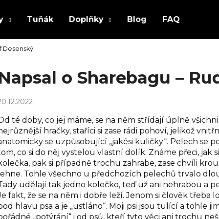
y
Tuňák
Doplňky
Blog
FAQ
f Desenský
Co potřebujete najít?
Napsal o Sharebagu – Ru
HLEDAT
20.12.2022
Od té doby, co jej máme, se na něm střídají úplně všichni p
nejrůznější hračky, staříci si zase rádi pohoví, jelikož vni
Doporučujeme
anatomicky se uzpůsobující „jakési kuličky“. Pelech se p
tom, co si do něj vystelou vlastní dolík. Známe přeci, jak s
kolečka, pak si případně trochu zahrabe, zase chvíli krouž
lehne. Tohle všechno u předchozích pelechů trvalo dlouh
Tady udělají tak jedno kolečko, teď už ani nehrabou a pelec
Je fakt, že se na něm i dobře leží. Jenom si člověk třeba l
pod hlavu psa a je „ustláno“. Moji psi jsou tulící a tohle 
pořádné „potýrání“ i od psů, kteří tyto věci ani trochu n