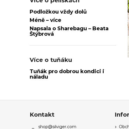
Více o pelíškách
Podložkou vždy dolů
Méně – více
Napsala o Sharebagu – Beata
Štýbrová
Více o tuňáku
Tuňák pro dobrou kondici i
náladu
Z
á
Kontakt
Info
p
a
shop
@
silviger.com
Obch